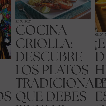
22.05.2024
COCINA
08.04.
CRIOLLA:
¡
DESCUBRE
D
LOS PLATOS
H
TRADICIONAL
P
OS
QUE DEBES
E