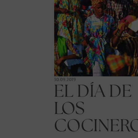
R:
TRA
30.09.2019
EL DÍA DE
CCIÓN
LOS
COCINER
R