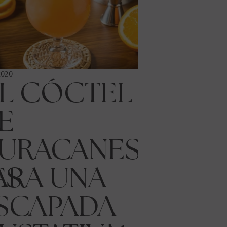
2020
EL CÓCTEL
E
30.03.2020
APERI
URACANES
100%
ES
ARA UNA
CRIO
SCAPADA