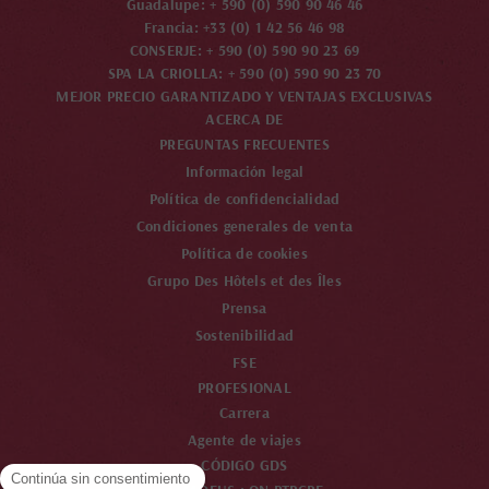
Guadalupe: + 590 (0) 590 90 46 46
Francia: +33 (0) 1 42 56 46 98
CONSERJE: + 590 (0) 590 90 23 69
SPA LA CRIOLLA: + 590 (0) 590 90 23 70
MEJOR PRECIO GARANTIZADO Y VENTAJAS EXCLUSIVAS
ACERCA DE
PREGUNTAS FRECUENTES
Información legal
Política de confidencialidad
Condiciones generales de venta
Política de cookies
Grupo Des Hôtels et des Îles
Prensa
Sostenibilidad
FSE
PROFESIONAL
Carrera
Agente de viajes
CÓDIGO GDS