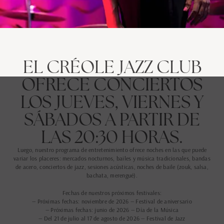
EL CRÉOLE JAZZ CLUB
OFRECE CONCIERTOS
LOS JUEVES, VIERNES Y
SÁBADOS A PARTIR DE
LAS 20:30 HORAS.
Luego, nuestro programa de entretenimiento ofrece noches en las que puede
variar los placeres: mercados nocturnos, bailes y música tradicionales, bandas
de acero, conciertos de jazz, sesiones acústicas, noches de baile (zouk, salsa,
bachata, merengué).
Fechas de nuestros próximos festivales:
— Próximas fechas: noviembre de 2026 — Festival de aniversario
— Próximas fechas: junio de 2026 — Día de la Música
— Del 21 de julio al 17 de agosto de 2026 — Festival de Jazz