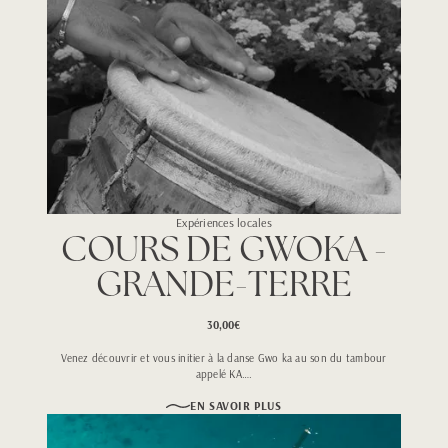
Expériences locales
COURS DE GWOKA -
GRANDE-TERRE
30,00€
Venez découvrir et vous initier à la danse Gwo ka au son du tambour
appelé KA….
EN SAVOIR PLUS