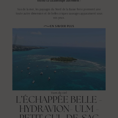
Visitez la Guadeloupe autrement
!
Vus de la mer, les paysages du Nord de la Basse-Terre prennent une
toute autre dimension et de belles criques sauvages apparaissent sous
vos yeux.
EN SAVOIR PLUS
Vues du ciel
L’ÉCHAPPÉE BELLE -
HYDRAVION- ULM -
PETIT CUL-DE-SAC