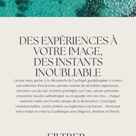
DES EXPÉRIENCES À
VOTRE IMAGE,
DES INSTANTS
INOUBLIABLE
Laissez-vous porter à la découverte de l’archipel guadeloupéen à travers
une sélection d’excursions pensées comme de véritables expériences.
Horizons vus du ciel, instants privilégiés sur l’eau, nature préservée,
rencontres locales authentiques ou escapades vers nos îles… chaque
aventure révèle une facette unique de la destination. Classiques
incontournables, visites privées ou expériences exclusives : choisissez
votre tempo et vivez la Guadeloupe avec élégance, émotion et liberté.