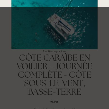
Emotion aquatique
CÔTE CARAÏBE EN
VOILIER – JOURNÉE
COMPLÈTE - CÔTE
SOUS-LE-VENT,
BASSE-TERRE
95,00€