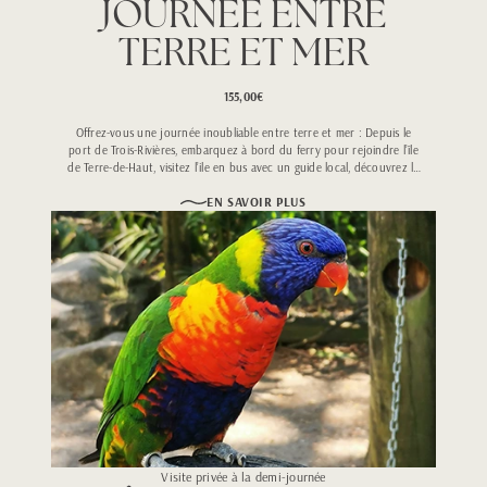
JOURNÉE ENTRE
TERRE ET MER
155,00€
Offrez-vous une journée inoubliable entre terre et mer : Depuis le
port de Trois-Rivières, embarquez à bord du ferry pour rejoindre l’île
de Terre-de-Haut, visitez l’ile en bus avec un guide local, découvrez le
Fort Napoléon et l’une des plus belles vues de l’archipel des Saintes.
EN SAVOIR PLUS
Visite privée à la demi-journée