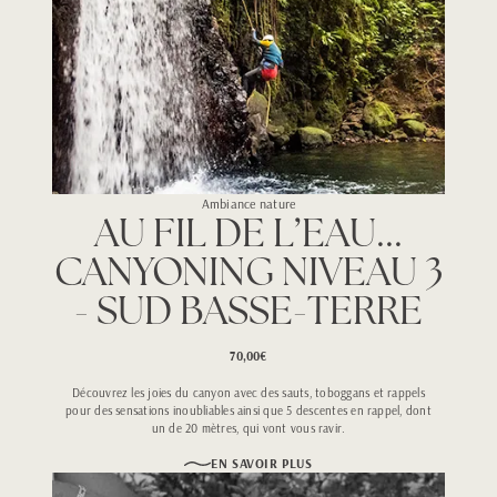
Ambiance nature
AU FIL DE L’EAU...
CANYONING NIVEAU 3
- SUD BASSE-TERRE
70,00€
Découvrez les joies du canyon avec des sauts, toboggans et rappels
pour des sensations inoubliables ainsi que 5 descentes en rappel, dont
un de 20 mètres, qui vont vous ravir.
EN SAVOIR PLUS