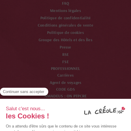
FAQ
Mentions légales
Politique de confidentialité
Conditions générales de vente
Politique de cookies
Groupe des Hôtels et des Îles
Presse
RSE
FSE
PROFESSIONNEL
Carrières
Agent de voyages
CODE GDS
AMADEUS : ON PTPCRE
SABRE : ON 24492
WORDSPAN : ON PTPCR
GALILEO : ON 33825