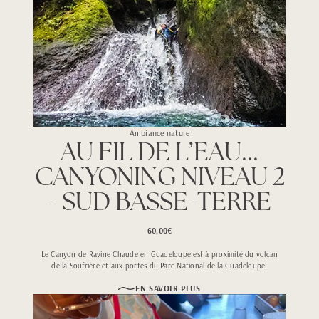
Ambiance nature
AU FIL DE L’EAU...
CANYONING NIVEAU 2
- SUD BASSE-TERRE
60,00€
Le Canyon de Ravine Chaude en Guadeloupe est à proximité du volcan
de la Soufrière et aux portes du Parc National de la Guadeloupe.
EN SAVOIR PLUS