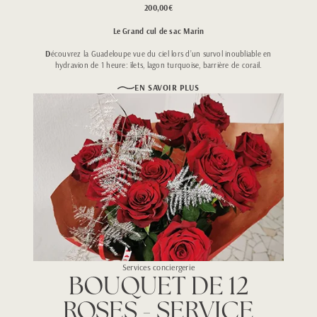
200,00€
Le Grand cul de sac Marin
D
écouvrez la Guadeloupe vue du ciel lors d’un survol inoubliable en
hydravion de 1 heure: îlets, lagon turquoise, barrière de corail.
EN SAVOIR PLUS
Services conciergerie
BOUQUET DE 12
ROSES - SERVICE