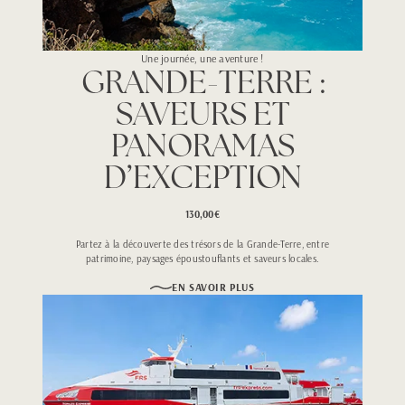
Une journée, une aventure !
GRANDE-TERRE :
SAVEURS ET
PANORAMAS
D’EXCEPTION
130,00€
Partez à la découverte des trésors de la Grande-Terre, entre
patrimoine, paysages époustouflants et saveurs locales.
EN SAVOIR PLUS