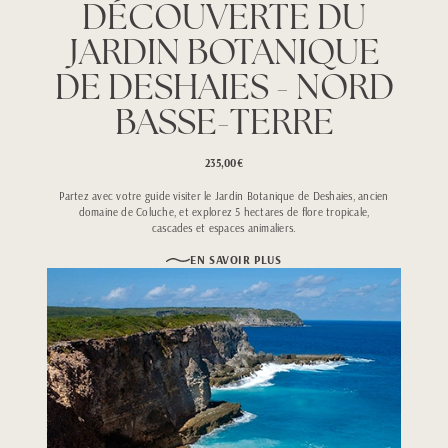
DÉCOUVERTE DU
JARDIN BOTANIQUE
DE DESHAIES - NORD
BASSE-TERRE
235,00€
Partez avec votre guide visiter le Jardin Botanique de Deshaies, ancien
domaine de Coluche, et explorez 5 hectares de flore tropicale,
cascades et espaces animaliers.
EN SAVOIR PLUS