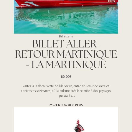
Billetterie
BILLET ALLER-
RETOUR MARTINIQUE
- LA MARTINIQUE
80,00€
Partez à la découverte de l'île soeur, entre douceur de vivre et
contrastes saisissants, où la culture créole se mêle à des paysages
puissants.
La Martinique dévoile ses plages, ses montagnes et son patrimoine,
EN SAVOIR PLUS
pour une escapade riche et profondément dépaysante.