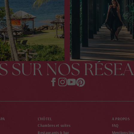
S SUR NOS RÉSE
SPA
L’HÔTEL
A PROPOS
Chambres et suites
FAQ
Restaurants & bar
Mentions lég