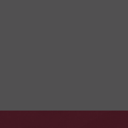
CAPESTERRE-
BELLE-EAU
110,00€
1
Partez en 4x4 pour un circuit au cœur de la Guadeloupe
volcanique. Découvrez bananeraies, plantations
Pa
d’ananas et le savoir-faire du rhum à la distillerie
Ba
Montebello (sauf dimanche).
EN SAVOIR PLUS