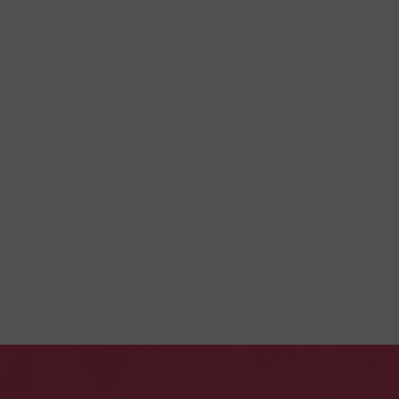
MARIE-
GALANTE
155,00€
Partez en direction de Grand-Bourg à Marie-Galante
pour retrouver votre guide. Baladez-vous dans la ville
avec son marché et son église typique, avant le début
des visites : Habitation Murat ou Roussel, découverte
EN SAVOIR PLUS
d’une distillerie ou d’une sucrerie.