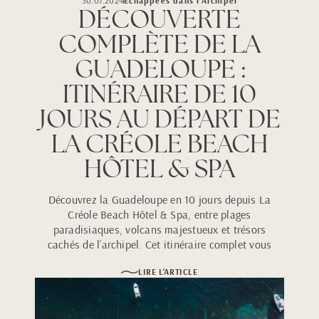
30.07.2024
Échappées dans l'Archipel
DÉCOUVERTE
COMPLÈTE DE LA
GUADELOUPE :
ITINÉRAIRE DE 10
JOURS AU DÉPART DE
LA CRÉOLE BEACH
HÔTEL & SPA
Découvrez la Guadeloupe en 10 jours depuis La
Créole Beach Hôtel & Spa, entre plages
paradisiaques, volcans majestueux et trésors
cachés de l’archipel. Cet itinéraire complet vous
guide à travers les paysages, la culture et les
LIRE L'ARTICLE
activités incontournables pour un séjour
inoubliable.