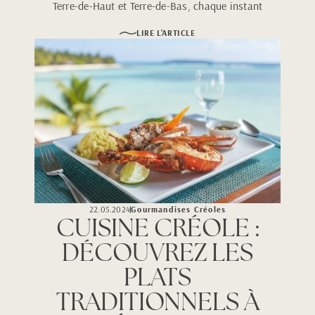
Terre-de-Haut et Terre-de-Bas, chaque instant
invite à l’évasion, à la randonnée et à la
LIRE L'ARTICLE
découverte authentique de l’archipel.
22.05.2024
Gourmandises Créoles
CUISINE CRÉOLE :
DÉCOUVREZ LES
PLATS
TRADITIONNELS À