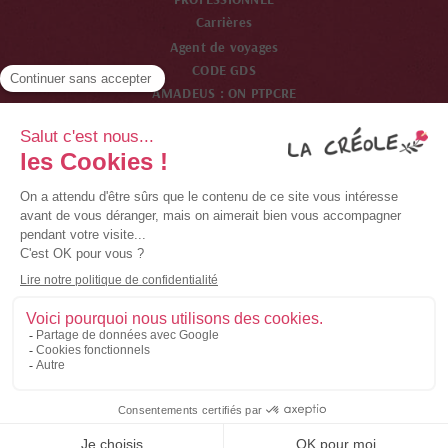
Carrières
Agent de voyages
CODE GDS
AMADEUS : ON PTPCRE
SABRE : ON 24492
WORDSPAN : ON PTPCR
GALILEO : ON 33825
Membre de la chaîne