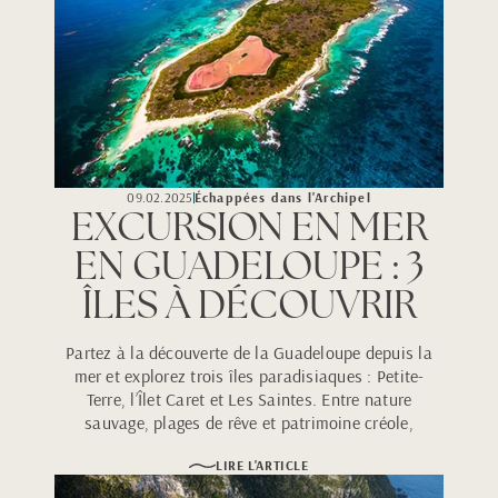
09.02.2025
Échappées dans l'Archipel
EXCURSION EN MER
EN GUADELOUPE : 3
ÎLES À DÉCOUVRIR
Partez à la découverte de la Guadeloupe depuis la
mer et explorez trois îles paradisiaques : Petite-
Terre, l’Îlet Caret et Les Saintes. Entre nature
sauvage, plages de rêve et patrimoine créole,
chaque escapade promet des souvenirs
LIRE L'ARTICLE
inoubliables pour tous les voyageurs.