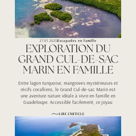
27.03.2025
Escapades en famille
EXPLORATION DU
GRAND CUL-DE-SAC
MARIN EN FAMILLE
Entre lagon turquoise, mangroves mystérieuses et
récifs coralliens, le Grand Cul-de-sac Marin est
une aventure nature idéale à vivre en famille en
Guadeloupe. Accessible facilement, ce joyau
classé à l’UNESCO promet découvertes,
LIRE L'ARTICLE
émerveillement et souvenirs inoubliables pour
petits et grands.