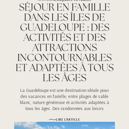
SÉJOUR EN FAMILLE
DANS LES ÎLES DE
GUADELOUPE : DES
ACTIVITÉS ET DES
ATTRACTIONS
INCONTOURNABLES
ET ADAPTÉES À TOUS
LES ÂGES
La Guadeloupe est une destination idéale pour
des vacances en famille, entre plages de sable
blanc, nature généreuse et activités adaptées à
tous les âges. Des randonnées aux loisirs
nautiques, en passant par la découverte de la
LIRE L'ARTICLE
culture créole, chaque journée promet des
moments de partage et de souvenirs inoubliables.