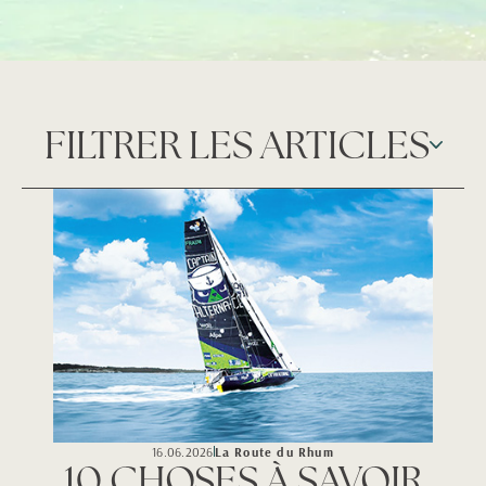
FILTRER LES ARTICLES
Toutes
Bien-Être Créole
Échappées dans l'Archipel
La Route du Rhum
Escapades en famille
Gourmandises Créoles
Immersions Tropicales
La Créole Jazz Club
Life Style
Paradis Bleu
16.06.2026
La Route du Rhum
10 CHOSES À SAVOIR