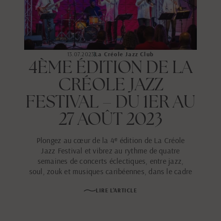
13.07.2023
La Créole Jazz Club
4ÈME ÉDITION DE LA
CRÉOLE JAZZ
FESTIVAL – DU 1ER AU
27 AOÛT 2023
Plongez au cœur de la 4ᵉ édition de La Créole
Jazz Festival et vibrez au rythme de quatre
semaines de concerts éclectiques, entre jazz,
soul, zouk et musiques caribéennes, dans le cadre
idyllique de La Créole Beach Hôtel & Spa au
LIRE L'ARTICLE
Gosier.