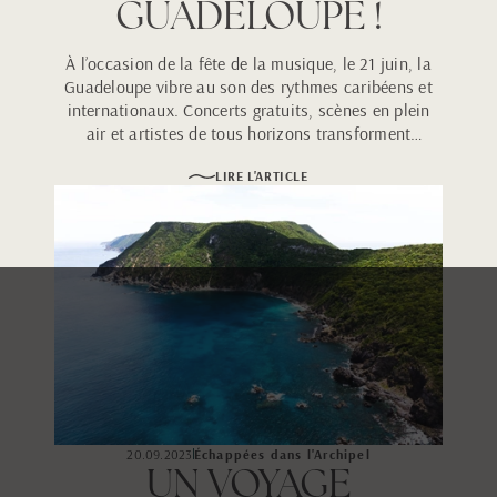
GUADELOUPE !
À l’occasion de la fête de la musique, le 21 juin, la
Guadeloupe vibre au son des rythmes caribéens et
internationaux. Concerts gratuits, scènes en plein
air et artistes de tous horizons transforment
l’archipel en une immense célébration musicale et
LIRE L'ARTICLE
populaire.
20.09.2023
Échappées dans l'Archipel
UN VOYAGE