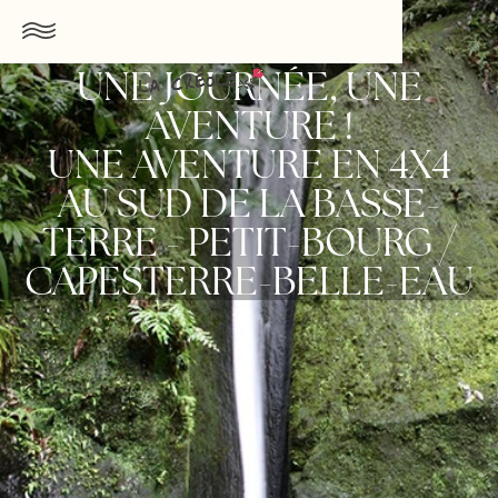
UNE JOURNÉE, UNE
AVENTURE !
UNE AVENTURE EN 4X4
AU SUD DE LA BASSE-
TERRE - PETIT-BOURG /
CAPESTERRE-BELLE-EAU