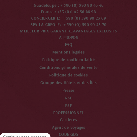
Guadeloupe : + 590 (0) 590 90 46 46
France : +33 (0)1 42 56 46 98
CONCIERGERIE: + 590 (0) 590 90 23 69
SPA LA CREOLE: + 590 (0) 590 90 23 70
MEILLEUR PRIX GARANTI & AVANTAGES EXCLUSIFS
A PROPOS
FAQ
Mentions légales
Politique de confidentialité
Conditions générales de vente
Politique de cookies
Groupe des Hôtels et des Îles
Presse
RSE
FSE
PROFESSIONNEL
Carrières
Agent de voyages
CODE GDS