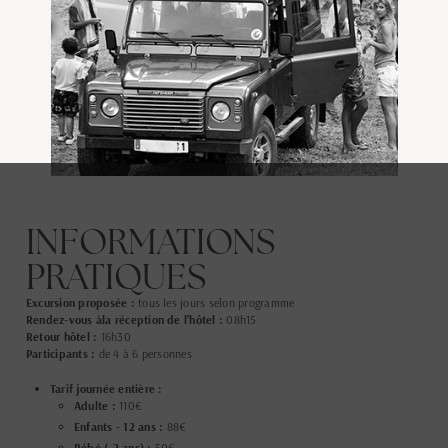
INFORMATIONS
PRATIQUES
Excursion proposée :
tous les jours selon programme
Rendez-vous àla réception de l'hôtel :
08h15
Retour hôtel :
16h30
Participants :
de 4 à 6 personnes
Tarif journée entière :
Adulte :
110€
Enfants - 12 ans :
88€
Bébé (-2 ans) :
50€