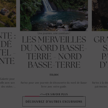
TE :
Une journée, une aventure !
LES MERVEILLES
GRA
IDÉ
DU NORD BASSE-
S
EL -
TERRE - NORD
P
NTE
BASSE-TERRE
D
150,00€
-Galante pour
ville avec son
Partez pour une journée de découverte du nord de Basse-
Partez à la dé
des visites :
Terre avec votre guide.
patrimoine,
e distillerie
EN SAVOIR PLUS
DÉCOUVREZ D’AUTRES EXCURSIONS