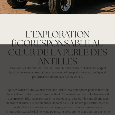
L’EXPLORATION
ÉCORESPONSABLE AU
CŒUR DE LA PERLE DES
ANTILLES
Découvrez les charmes de Terre-de-Haut en toute sérénité et dans un respect
total de l’environnement grâce à un mode de transport silencieux, ludique et
parfaitement adapté aux ruelles de l'île.
Explorez l'archipel des Saintes avec une liberté totale en optant pour la location
d'une voiturette électrique à Terre-de-Haut. Ce véhicule compact et silencieux est
le compagnon idéal pour parcourir les routes escarpées de l'île sans effort, tout
en profitant d'une vue panoramique imprenable sur l'une des plus belles baies du
monde. Grâce à sa motorisation propre, vous circulez en harmonie avec
l'atmosphère paisible de l'île, vous permettant d'écouter le chant des oiseaux et le