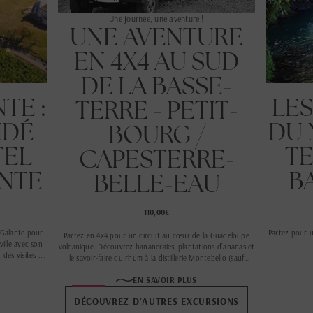
Une journée, une aventure !
UNE AVENTURE
EN 4X4 AU SUD
DE LA BASSE-
TE :
LES
TERRE - PETIT-
IDÉ
DU 
BOURG /
EL -
TE
CAPESTERRE-
NTE
B
BELLE-EAU
110,00€
-Galante pour
Partez pour 
Partez en 4x4 pour un circuit au cœur de la Guadeloupe
ville avec son
volcanique. Découvrez bananeraies, plantations d’ananas et
des visites :
le savoir-faire du rhum à la distillerie Montebello (sauf
e distillerie
dimanche).
EN SAVOIR PLUS
DÉCOUVREZ D’AUTRES EXCURSIONS