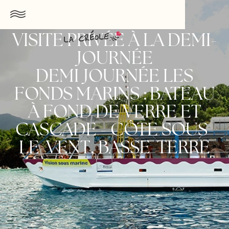
VISITE PRIVÉE À LA DEMI-
JOURNÉE
DEMI JOURNÉE LES
FONDS MARINS : BATEAU
À FOND DE VERRE ET
CASCADE - CÔTE SOUS-
LE-VENT, BASSE-TERRE