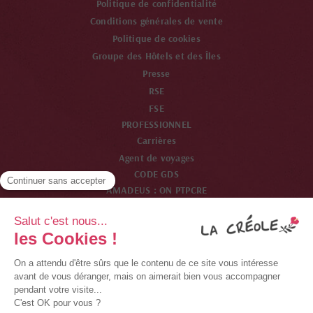
Politique de confidentialité
Conditions générales de vente
Politique de cookies
Groupe des Hôtels et des Îles
Presse
RSE
FSE
PROFESSIONNEL
Carrières
Agent de voyages
CODE GDS
AMADEUS : ON PTPCRE
SABRE : ON 24492
WORDSPAN : ON PTPCR
GALILEO : ON 33825