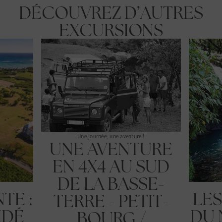
DÉCOUVREZ D’AUTRES
EXCURSIONS
Une journée, une aventure !
UNE AVENTURE
EN 4X4 AU SUD
DE LA BASSE-
TE :
LES
TERRE - PETIT-
IDÉ
DU 
BOURG /