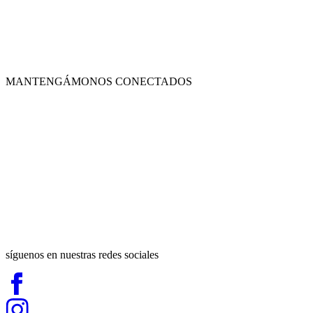
¿Haces tus propias máscaras? ¡Cuéntanos
que usas!
MANTENGÁMONOS CONECTADOS
síguenos en nuestras redes sociales