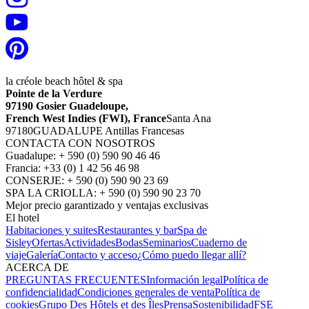
la créole beach hôtel & spa
Pointe de la Verdure
97190 Gosier Guadeloupe,
French West Indies (FWI), France
Santa Ana
97180
GUADALUPE Antillas Francesas
CONTACTA CON NOSOTROS
Guadalupe: + 590 (0) 590 90 46 46
Francia: +33 (0) 1 42 56 46 98
CONSERJE: + 590 (0) 590 90 23 69
SPA LA CRIOLLA: + 590 (0) 590 90 23 70
Mejor precio garantizado y ventajas exclusivas
El hotel
Habitaciones y suites
Restaurantes y bar
Spa de
Sisley
Ofertas
Actividades
Bodas
Seminarios
Cuaderno de
viaje
Galería
Contacto y acceso
¿Cómo puedo llegar allí?
ACERCA DE
PREGUNTAS FRECUENTES
Información legal
Política de
confidencialidad
Condiciones generales de venta
Política de
cookies
Grupo Des Hôtels et des Îles
Prensa
Sostenibilidad
FSE