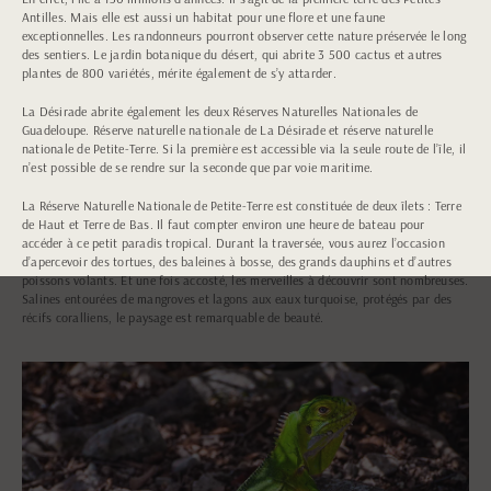
Antilles. Mais elle est aussi un habitat pour une flore et une faune
exceptionnelles. Les randonneurs pourront observer cette nature préservée le long
des sentiers. Le jardin botanique du désert, qui abrite 3 500 cactus et autres
plantes de 800 variétés, mérite également de s’y attarder.
La Désirade abrite également les deux Réserves Naturelles Nationales de
Guadeloupe. Réserve naturelle nationale de La Désirade et réserve naturelle
nationale de Petite-Terre. Si la première est accessible via la seule route de l’île, il
n’est possible de se rendre sur la seconde que par voie maritime.
La Réserve Naturelle Nationale de Petite-Terre est constituée de deux îlets : Terre
de Haut et Terre de Bas. Il faut compter environ une heure de bateau pour
accéder à ce petit paradis tropical. Durant la traversée, vous aurez l’occasion
d’apercevoir des tortues, des baleines à bosse, des grands dauphins et d’autres
poissons volants. Et une fois accosté, les merveilles à découvrir sont nombreuses.
Salines entourées de mangroves et lagons aux eaux turquoise, protégés par des
récifs coralliens, le paysage est remarquable de beauté.