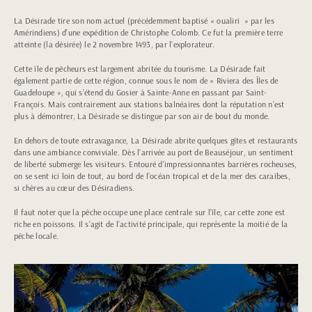
La Désirade tire son nom actuel (précédemment baptisé « oualiri » par les
Amérindiens) d’une expédition de Christophe Colomb. Ce fut la première terre
atteinte (la désirée) le 2 novembre 1493, par l’explorateur.
Cette île de pêcheurs est largement abritée du tourisme. La Désirade fait
également partie de cette région, connue sous le nom de « Riviera des Îles de
Guadeloupe », qui s’étend du Gosier à Sainte-Anne en passant par Saint-
François. Mais contrairement aux stations balnéaires dont la réputation n’est
plus à démontrer, La Désirade se distingue par son air de bout du monde.
En dehors de toute extravagance, La Désirade abrite quelques gîtes et restaurants
dans une ambiance conviviale. Dès l’arrivée au port de Beauséjour, un sentiment
de liberté submerge les visiteurs. Entouré d’impressionnantes barrières rocheuses,
on se sent ici loin de tout, au bord de l’océan tropical et de la mer des caraïbes,
si chères au cœur des Désiradiens.
Il faut noter que la pêche occupe une place centrale sur l’île, car cette zone est
riche en poissons. Il s’agit de l’activité principale, qui représente la moitié de la
pêche locale.