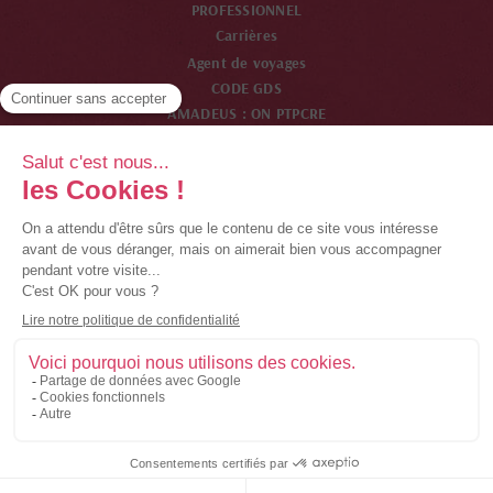
PROFESSIONNEL
Carrières
Agent de voyages
CODE GDS
AMADEUS : ON PTPCRE
SABRE : ON 24492
WORDSPAN : ON PTPCR
GALILEO : ON 33825
Membre de la chaîne