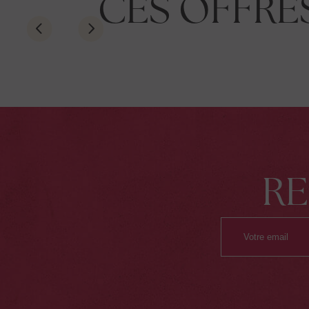
CES OFFRE
ESCAPADE
0%
ROMANTIQU
N
À partir de 194€ par personne par nuit
R
ABLE
Valable jusqu'au 31 octobre 2026
RÉSERVER
EN SAVOIR PLUS