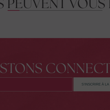
S PEUVENT VOUS 
LA CREOLE
E
JAZZ
FESTIVAL
ESTONS CONNECT
2026
À partir de 115€ par personne par nuit
Valable du 20 juillet au 16 aout 2026.
RÉSERVER
EN SAVOIR PLUS