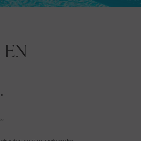
 EN
in
vée