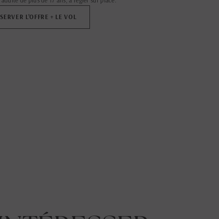
 adulte de plus de 17 ans, à régler sur place.
SERVER L’OFFRE + LE VOL