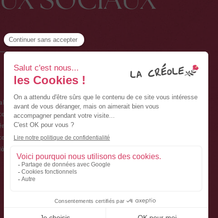
PROFESSIONNEL
Carrières
ales
Agent de voyages
CODE GDS
confidentialité
AMADEUS : ON PTPCRE
énérales de vente
SABRE : ON 24492
cookies
WORDSPAN : ON PTPCR
tels et des Îles
GALILEO : ON 33825