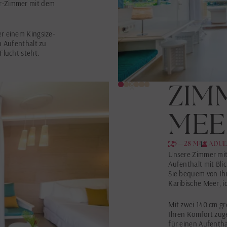
or-Zimmer mit dem
r einem Kingsize-
n Aufenthalt zu
Flucht steht.
ZIM
MEE
25—28 M²
2 ADUL
Unsere Zimmer mit
Aufenthalt mit Bl
Sie bequem von Ih
Karibische Meer, 
Mit zwei 140 cm g
Ihren Komfort zug
für einen Aufentha