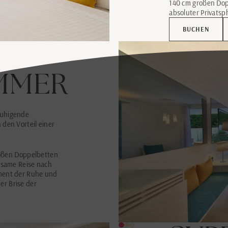
140 cm großen Dop
absoluter Privats
BUCHEN
MMER
ruhigende
den Vorteil einer
großen Doppelbetten
olsame Reise nach
oment der Ruhe und
r Brise der