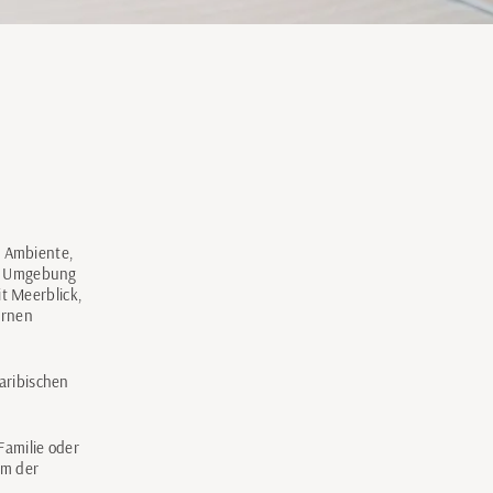
s Ambiente,
en Umgebung
t Meerblick,
ernen
karibischen
Familie oder
em der