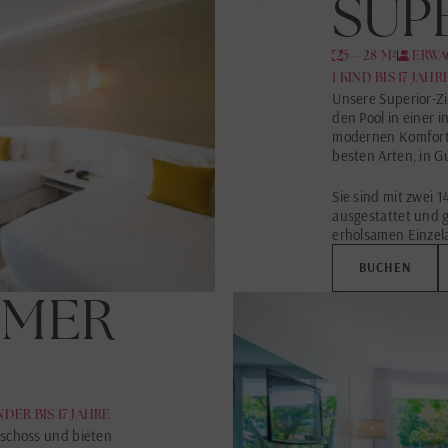
SUP
25—28 M²
2 ERW
1 KIND BIS 17 JAH
Unsere Superior-Z
den Pool in einer
modernen Komfort 
besten Arten, in 
Sie sind mit zwei 
ausgestattet und 
erholsamen Einzel
BUCHEN
MMER
INDER BIS 17 JAHRE
eschoss und bieten