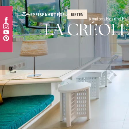
SPEISEKARTE
DE
BIETEN
Komfortables und hell
LA CRÉOLE