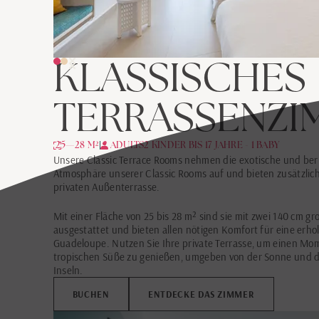
KLASSISCHES
TERRASSENZI
25—28 M²
2 ADULTS
2 KINDER BIS 17 JAHRE - 1 BABY
Unsere Classic Terrace Rooms nehmen die exotische und be
Atmosphäre unserer Classic Rooms auf und bieten zusätzlich 
privaten Außenterrasse.
Mit einer Fläche von 25 bis 28 m² sind sie mit zwei 140 cm 
ausgestattet und bieten allen nötigen Komfort für eine erh
Guadeloupe. Nutzen Sie Ihre private Terrasse, um einen M
tropischen Süße zu genießen, umgeben von der Sonne und de
Inseln.
BUCHEN
ENTDECKE DAS ZIMMER