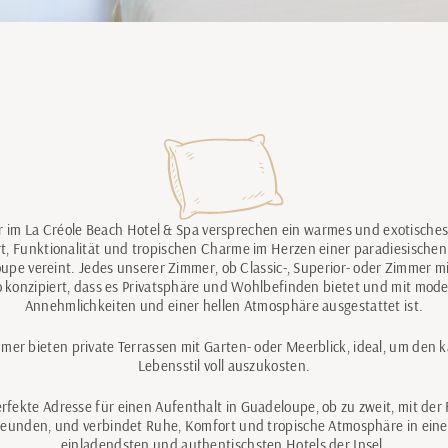
 im La Créole Beach Hotel & Spa versprechen ein warmes und exotische
t, Funktionalität und tropischen Charme im Herzen einer paradiesisch
upe vereint. Jedes unserer Zimmer, ob Classic-, Superior- oder Zimmer mi
so konzipiert, dass es Privatsphäre und Wohlbefinden bietet und mit mod
Annehmlichkeiten und einer hellen Atmosphäre ausgestattet ist.
mer bieten private Terrassen mit Garten- oder Meerblick, ideal, um den 
Lebensstil voll auszukosten.
perfekte Adresse für einen Aufenthalt in Guadeloupe, ob zu zweit, mit der 
reunden, und verbindet Ruhe, Komfort und tropische Atmosphäre in ein
einladendsten und authentischsten Hotels der Insel.