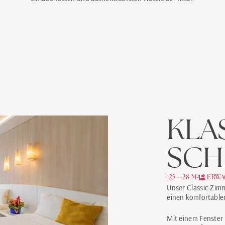
KLA
SCH
25—28 M²
2 ERW
Unser Classic-Zim
einen komfortable
Mit einem Fenster 