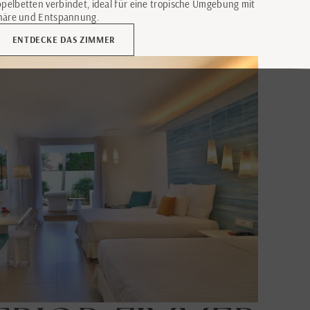
pelbetten verbindet, ideal für eine tropische Umgebung mit
phäre und Entspannung.
ENTDECKE DAS ZIMMER