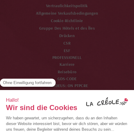
Vertraulichkeitspolitik
Allgemeine Verkaufsbedingungen
Cookie-Richtlinie
Gruppe Des Hôtels et des Îles
Drücken
CSR
ESF
PROFESSIONELL
Karriere
Reisebüro
GDS-CODE
AMADEUS: ON PTPCRE
SABRE: ON 24492
WORDSPAN: ON PTPCR
GALILEO: ON 33825